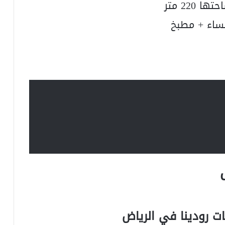
220 متر
ساء + مطبخ
ت رودينا في الرياض