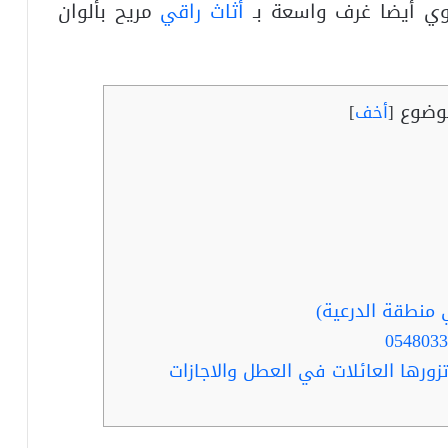
حوي أيضا غرف واسعة بـ
أثاث راقي
مريح بألوان
وضوع
[
أخف
]
 منطقة الدرعية)