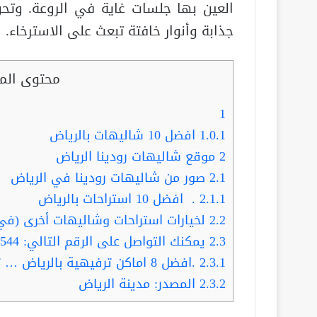
العين بها جلسات غاية في الروعة. وت
جذابة وأنوار خافتة تبعث على الاسترخاء.
محتوى الم
1
1.0.1
افضل 10 شاليهات بالرياض
2
موقع شاليهات رودينا الرياض
2.1
صور من شاليهات رودينا في الرياض
2.1.1
. افضل 10 استراحات بالرياض
2.2
لخيارات استراحات وشاليهات أخرى (في
2.3
يمكنك التواصل على الرقم التالي: 0548033544
2.3.1
.افضل 8 اماكن ترفيهية بالرياض … تزورها العائلات في العطل والاجازات
2.3.2
المصدر: مدينة الرياض