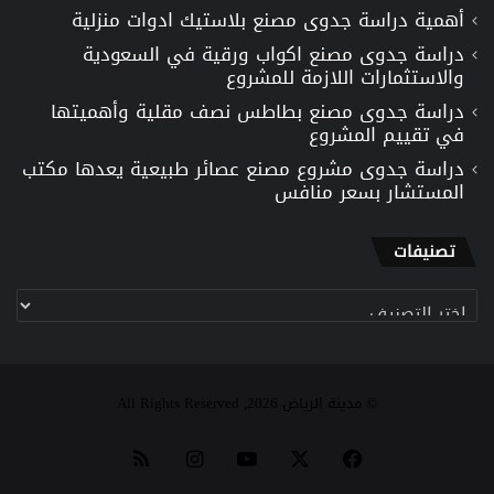
أهمية دراسة جدوى مصنع بلاستيك ادوات منزلية
دراسة جدوى مصنع اكواب ورقية في السعودية
والاستثمارات اللازمة للمشروع
دراسة جدوى مصنع بطاطس نصف مقلية وأهميتها
في تقييم المشروع
دراسة جدوى مشروع مصنع عصائر طبيعية يعدها مكتب
المستشار بسعر منافس
تصنيفات
تصنيفات
© مدينة الرياض 2026, All Rights Reserved
‫X
فيسبوك
‫YouTube
انستقرام
ملخص