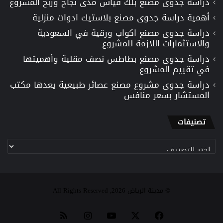
دراسة جدوى مصنع بلك قياس مدى نجاح وربح المشروع
أهمية دراسة جدوى مصنع بلاستيك ادوات منزلية
دراسة جدوى مصنع اكواب ورقية في السعودية
والاستثمارات اللازمة للمشروع
دراسة جدوى مصنع بطاطس نصف مقلية وأهميتها
في تقييم المشروع
دراسة جدوى مشروع مصنع عصائر طبيعية يعدها مكتب
المستشار بسعر منافس
تصنيفات
تصنيفات
© مدينة الرياض 2026, All Rights Reserved
‫X
فيسبوك
‫YouTube
انستقرام
ملخص