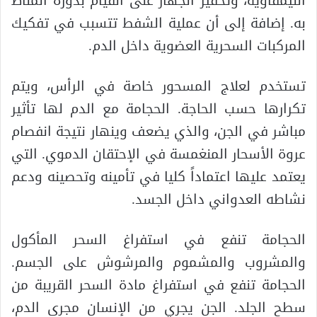
الليمفاوية، وتحفيز الجهاز على القيام بدوره المناط
به. إضافة إلى أن عملية الشفط تتسبب في تفكيك
المركبات السحرية العضوية داخل الدم.
تستخدم لعلاج المسحور خاصة في الرأس، ويتم
تكرارها حسب الحاجة. الحجامة مع الدم لها تأثير
مباشر في الجن، والذي يضعف وينهار نتيجة انفصام
عروة الأسحار المنغمسة في الإحتقان الدموي. التي
يعتمد عليها اعتماداً كليا في تأمينه وتحصينه ودعم
نشاطه العدواني داخل الجسد.
الحجامة تنفع في استفراغ السحر المأكول
والمشروب والمشموم والمرشوش على الجسم.
الحجامة تنفع في استفراغ مادة السحر القريبة من
سطح الجلد. الجن يجري من الإنسان مجرى الدم،