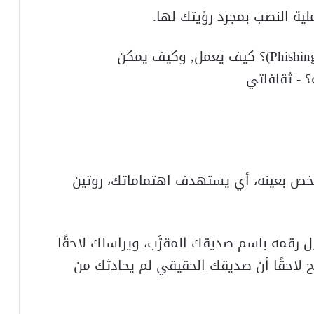
ية النصب بمجرد رؤيتك لها.
خص بعينه، أي يستهدف اهتماماتك، روتين
ل رقمه باسم صديقك المقرَّب، ويراسلك لاحقًا
ضح لاحقًا أن صديقك الحقيقي لم يحادثك من