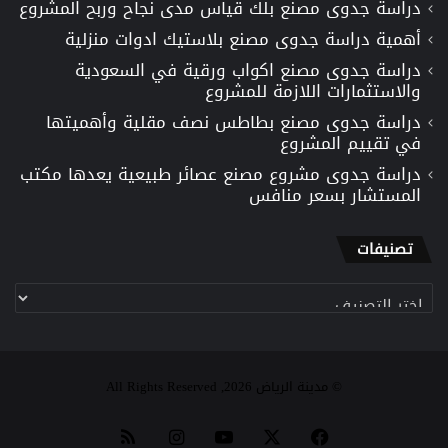
دراسة جدوى مصنع بلك قياس مدى نجاح وربح المشروع
أهمية دراسة جدوى مصنع بلاستيك ادوات منزلية
دراسة جدوى مصنع اكواب ورقية في السعودية
والاستثمارات اللازمة للمشروع
دراسة جدوى مصنع بطاطس نصف مقلية وأهميتها
في تقييم المشروع
دراسة جدوى مشروع مصنع عصائر طبيعية يعدها مكتب
المستشار بسعر منافس
تصنيفات
تصنيفات
© مدينة الرياض 2026, All Rights Reserved
‫X
فيسبوك
‫YouTube
انستقرام
ملخص