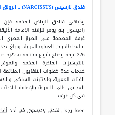
فندق نارسيس (NARCISSUS) .. الرونق الساحر في فنادق الرياض خمس نجوم
وكباقي فنادق الرياض الفخمة فإن
ف
راديسون بلو
يوفر لنزلائه الإقامة الأني
غرفة المصممة على الطراز العصري ال
والمحاطة بفن العمارة العربية، وتبلغ عدد
326 غرفة وجناح بأنواع مختلفة مجهزه ج
بالتجهيزات الفاخرة الفخمة والموفر
خدمات عدة كقنوات التلفزيون الملائمة ل
الفئات العمرية، والانترنت السلكي واللا
المجاني عالي السرعة بالإضافة لثلاجة ص
في كل غرفة.
ومما يجعل
فندق راديسون بلو
أحد
أفخ