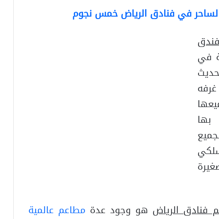
ندق
قة في
حديث
 غرفه
ميعها
 بها
جميع
سلكي
غيرة
م فنادق الرياض
هو وجود عدة
مطاعم عالمية