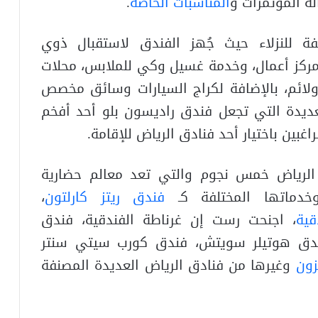
المناسبات الخاصة
.
لفة للنزلاء حيث جُهز الفندق لاستقبال ذوي
 ومركز أعمال، وخدمة غسيل وكي للملابس، محلات
وولائم، بالإضافة لكراج السيارات وسائق مخصص
لعديدة التي تجعل فندق راديسون بلو أحد أفخم
غبين باختيار أحد فنادق الرياض للإقامة.
الرياض خمس نجوم والتي تعد معالم حضارية
خدماتها المختلفة كـ
فندق ريتز كارلتون
،
قية
، اجنحت رست إن غرناطة الفندقية، فندق
 فندق هوتيلر سويتش، فندق كورب سيتي سنتر
زون
وغيرها من فنادق الرياض العديدة المصنفة