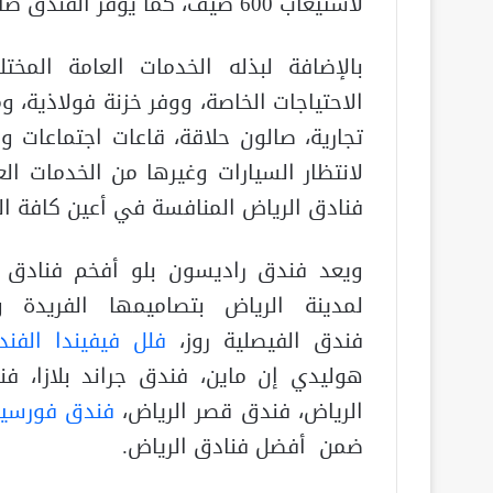
لاستيعاب 600 ضيف، كما يوفر الفندق صالة المؤتمرات و
بالإضافة لبذله الخدمات العامة المخت
الاحتياجات الخاصة، ووفر خزنة فولاذية،
تجارية، صالون حلاقة، قاعات اجتماعات 
لانتظار السيارات وغيرها من الخدمات ا
فنادق الرياض المنافسة في أعين كافة الرا
ويعد فندق راديسون بلو أفخم فنادق 
لمدينة الرياض بتصاميمها الفريدة و
فندق الفيصلية روز،
فلل فيفيندا الفند
هوليدي إن ماين، فندق جراند بلازا،
الرياض، فندق قصر الرياض،
فندق فورسي
ضمن أفضل فنادق الرياض.