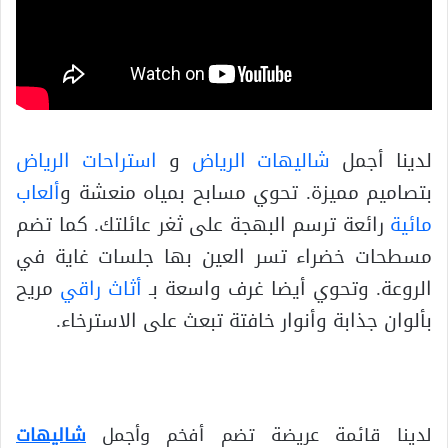
لدينا أجمل
شاليهات الرياض
و
استراحات الرياض
بتصاميم مميزة. تحوي مسابح بمياه منعشة و
ألعاب
مائية
رائعة ترسم البهجة على ثغر عائلتك. كما تضم
مسطحات خضراء تسر العين بها جلسات غاية في
الروعة. وتحوي أيضا غرف واسعة بـ
أثاث راقي
مريح
بألوان جذابة وأنوار خافتة تبعث على الاسترخاء.
لدينا قائمة عريضة تضم أفخم وأجمل
شاليهات