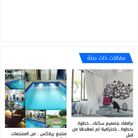
مقالات ذات صلة
نرافقك بتصميم سكنك.. خطوة
بخطوة.. باحترافية لم تعهدها من
منتجع ريلاكس . من المنتجعات
قبل